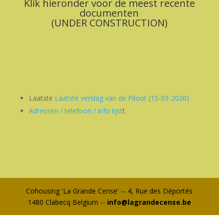
Klik hieronder voor de meest recente
documenten
(UNDER CONSTRUCTION)
Laatste
Laatste verslag van de Piloot (15-03-2020)
Adressen / telefoon / info lijst
t
Cohousing 'La Grande Cense' -- 4, Rue des Déportés
1480 Clabecq Belgium --
info@lagrandecense.be